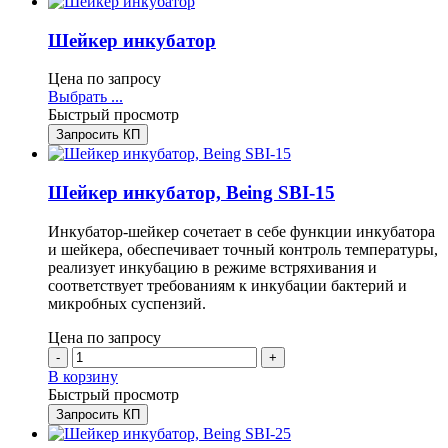
Шейкер инкубатор
Цена по запросу
Этот
Выбрать ...
товар
Быстрый просмотр
имеет
Запросить КП
несколько
вариаций.
Опции
Шейкер инкубатор, Being SBI-15
можно
выбрать
Инкубатор-шейкер сочетает в себе функции инкубатора
на
и шейкера, обеспечивает точный контроль температуры,
странице
реализует инкубацию в режиме встряхивания и
товара.
соответствует требованиям к инкубации бактерий и
микробных суспензий.
Цена по запросу
-
+
В корзину
Быстрый просмотр
Запросить КП