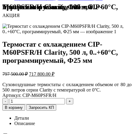
Термостат с охлаждением CIP-M60PSFR/H Clarity, 500 л, 0..+60°C, программируемый, Ф25 мм
АКЦИЯ
Термостат с охлаждением CIP-
M60PSFR/H Clarity, 500 л, 0..+60°C,
программируемый, Ф25 мм
Первоначальная
Текущая
797 500.00
₽
717 800.00
₽
цена
цена:
составляла
717
Суховоздушные термостаты с охлаждением объемом от 80 до
797
500 литров серии Clarity с температурой от 0°C.
800.00 ₽.
Артикул:
CIP-M60PSFR/H
500.00 ₽.
-
+
В корзину
Запросить КП
Детали
Описание