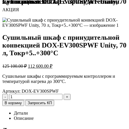
Сушильный шкаф с принудительной конвекцией DOX-EV300SPWF Unity, 70 л, Токр+5..+300°C
АКЦИЯ
Сушильный шкаф с принудительной
конвекцией DOX-EV300SPWF Unity, 70
л, Токр+5..+300°C
Первоначальная
Текущая
125 100.00
₽
112 600.00
₽
цена
цена:
составляла
112
Сушильные шкафы с программируемым контроллером и
125
температурой нагрева до 300°C.
600.00 ₽.
100.00 ₽.
Артикул:
DOX-EV300SPWF
-
+
В корзину
Запросить КП
Детали
Описание