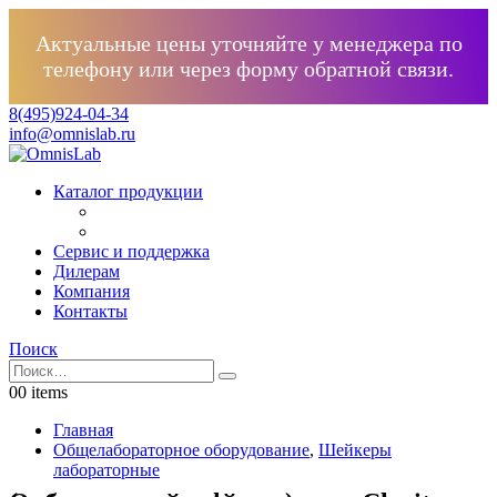
Актуальные цены уточняйте у менеджера по
телефону или через форму обратной связи.
8(495)924-04-34
info@omnislab.ru
Каталог продукции
Сервис и поддержка
Дилерам
Компания
Контакты
Поиск
0
0 items
Главная
Общелабораторное оборудование
,
Шейкеры
лабораторные