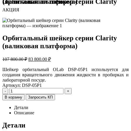
Орбитальный шейкер серии Clarity (валиковая платформа)
АКЦИЯ
Орбитальный шейкер серии Clarity
(валиковая платформа)
Первоначальная
Текущая
107 800.00
₽
83 800.00
₽
цена
цена:
составляла
83
Шейкер орбитальный OLab DSP-05P1 используется для
107
создания вращательного движения жидкости в пробирках и
800.00 ₽.
лабораторной посуде.
800.00 ₽.
Артикул:
DSP-05P1
-
+
В корзину
Запросить КП
Детали
Описание
Детали