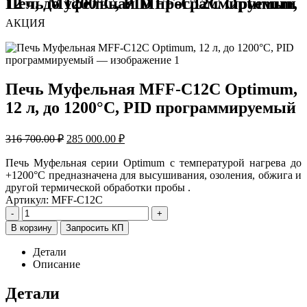
Печь Муфельная MFF-C12С Optimum, 12 л, до 1200°C, PID программируемый
АКЦИЯ
Печь Муфельная MFF-C12С Optimum,
12 л, до 1200°C, PID программируемый
Первоначальная
Текущая
316 700.00
₽
285 000.00
₽
цена
цена:
составляла
285
Печь Муфельная серии Optimum с температурой нагрева до
316
+1200°С предназначена для высушивания, озоления, обжига и
000.00 ₽.
другой термической обработки пробы .
700.00 ₽.
Артикул:
MFF-C12С
-
+
В корзину
Запросить КП
Детали
Описание
Детали