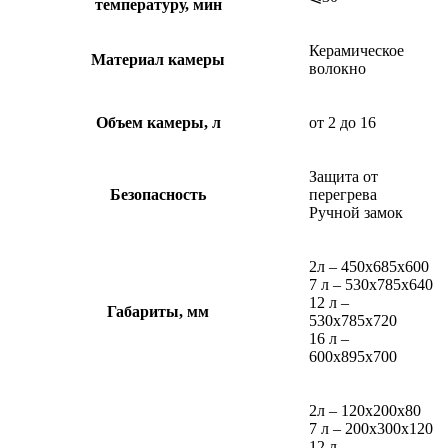
температуру, мин
Керамическое
Материал камеры
волокно
Объем камеры, л
от 2 до 16
Защита от
Безопасность
перегрева
Ручной замок
2л – 450х685х600
7 л – 530х785х640
12 л –
Габариты, мм
530х785х720
16 л –
600х895х700
2л – 120х200х80
7 л – 200х300х120
12 л –