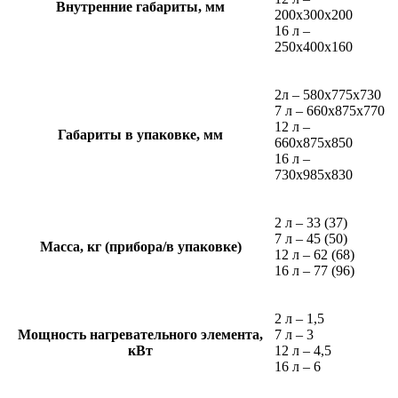
Внутренние габариты, мм
200х300х200
16 л –
250х400х160
2л – 580х775х730
7 л – 660х875х770
12 л –
Габариты в упаковке, мм
660х875х850
16 л –
730х985х830
2 л – 33 (37)
7 л – 45 (50)
Масса, кг (прибора/в упаковке)
12 л – 62 (68)
16 л – 77 (96)
2 л – 1,5
Мощность нагревательного элемента,
7 л – 3
кВт
12 л – 4,5
16 л – 6