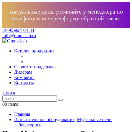
Актуальные цены уточняйте у менеджера по
телефону или через форму обратной связи.
8(495)924-04-34
info@omnislab.ru
Каталог продукции
Сервис и поддержка
Дилерам
Компания
Контакты
Поиск
0
0 items
Главная
Испытательное оборудование
,
Муфельные печи
лабораторные