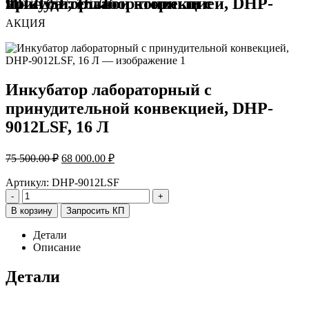
Инкубатор лабораторный с принудительной конвекцией, DHP-9012LSF, 16 Л
АКЦИЯ
Инкубатор лабораторный с
принудительной конвекцией, DHP-
9012LSF, 16 Л
Первоначальная
Текущая
75 500.00
₽
68 000.00
₽
цена
цена:
составляла
68
Артикул:
DHP-9012LSF
75
000.00 ₽.
-
+
500.00 ₽.
В корзину
Запросить КП
Детали
Описание
Детали