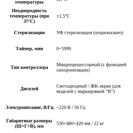
температуры
Неоднородность
температуры (при
±1,5°С
37°С)
Стерилизация
УФ стерилизация (опционально)
Таймер, мин
0~5999
Микропроцессорный (с функцией
Тип контроллера
синхронизации)
Светодиодный / ЖК-экран (для
Дисплей
моделей с маркировкой “B”)
Электропитание, В/Гц
~220 В / 50 Гц
Габаритные размеры
530×480×420 мм / 22 кг
(Ш×Г×В), мм