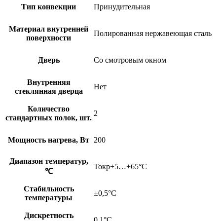
Тип конвекции
Принудительная
Материал внутренней
Полированная нержавеющая сталь
поверхности
Дверь
Со смотровым окном
Внутренняя
Нет
стеклянная дверца
Количество
2
стандартных полок, шт.
Мощность нагрева, Вт
200
Диапазон температур,
Токр+5…+65°С
℃
Стабильность
±0,5°С
температуры
Дискретность
0,1°С