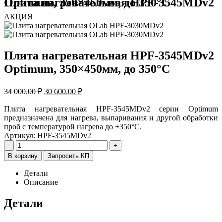
Плита нагревательная HPF-3545MDv2 Optimum, 350×450мм, до 350°С
АКЦИЯ
Плита нагревательная HPF-3545MDv2
Optimum, 350×450мм, до 350°С
Первоначальная
Текущая
34 000.00
₽
30 600.00
₽
цена
цена:
составляла
30
Плита нагревательная HPF-3545MDv2 серии Optimum
34
предназначена для нагрева, выпаривания и другой обработки
600.00 ₽.
проб с температурой нагрева до +350°С.
000.00 ₽.
Артикул:
HPF-3545MDv2
-
+
В корзину
Запросить КП
Детали
Описание
Детали