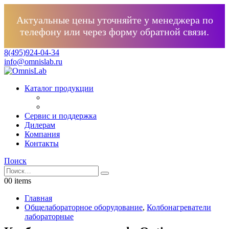
Актуальные цены уточняйте у менеджера по
телефону или через форму обратной связи.
8(495)924-04-34
info@omnislab.ru
Каталог продукции
Сервис и поддержка
Дилерам
Компания
Контакты
Поиск
0
0 items
Главная
Общелабораторное оборудование
,
Колбонагреватели
лабораторные