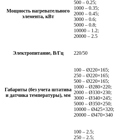
500 – 0.25;
1000 – 0.35;
Мощность нагревательного
2000 – 0.45;
элемента, кВт
3000 – 0.6;
5000 – 0.8;
10000 – 1.2;
20000 – 2.5
Электропитание, В/Гц
220/50
100 – Ø220×165;
250 – Ø220×165;
500 – Ø220×165;
1000 – Ø280×220;
Габариты (без учета штатива
2000 – Ø330×230;
и датчика температуры), мм
3000 – Ø340×245;
5000 – Ø350×250;
10000 – Ø425×320;
20000 – Ø470×340
100 – 2.5;
250 – 2.5;